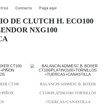
tros
Contacto
Paga aquí
IO DE CLUTCH H. ECO100
LENDOR NXG100
CA
XER CT100
BALANCIN ADM/ESC B. BOXER
H+PIÑON
CT100/PLATINO100+TORNILLOS
OS
+TUERCAS+CANASTILLA